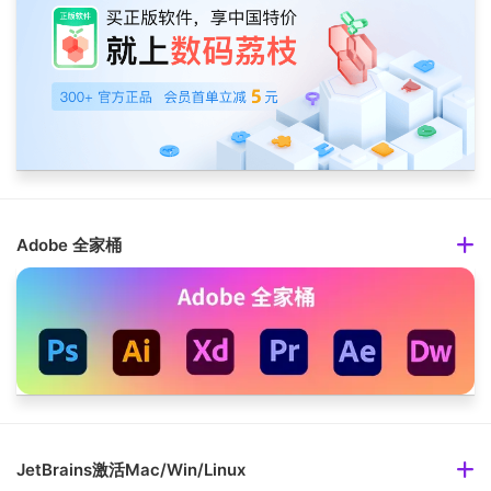
Adobe 全家桶
JetBrains激活Mac/Win/Linux