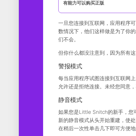
有能力可以购买正版
工
具
图
一旦您连接到互联网，应用程序可
形
数情况下，他们这样做是为了你的
设
们不会。
计
但你什么都没注意到，因为所有这
媒
体
软
警报模式
件
每当应用程序试图连接到互联网上的服
娱
允许还是拒绝连接。未经您同意，
乐
静音模式
如果您是Little Snitch
新的静音模式从头开始重建，使处
在稍后一次性单击几下即可方便地