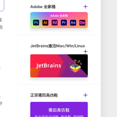
Adobe 全家桶
多
他
JetBrains激活Mac/Win/Linux
是
正宗莆田高仿鞋
全
并