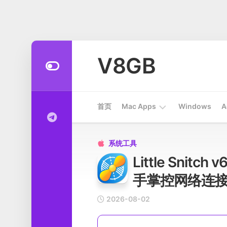
Skip
to
V8GB
content
首页
Mac Apps
Windows
A
Apps
系统工具

Little Snitc
开
发
手掌控网络连
工
具
2026-08-02
系
统