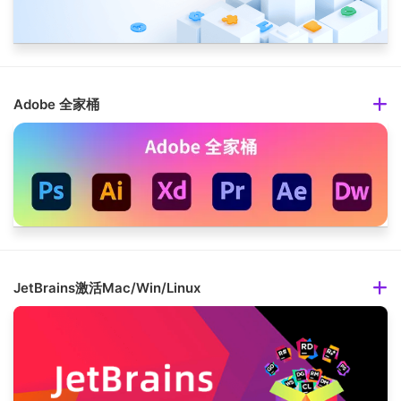
Adobe 全家桶
JetBrains激活Mac/Win/Linux