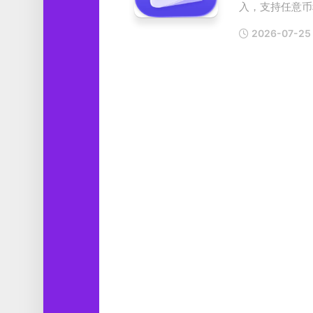
入，支持任意币种
工
具
2026-07-25
图
形
设
计
媒
体
软
件
娱
乐