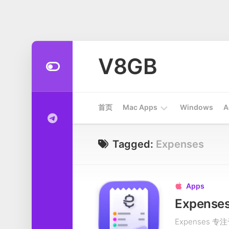
Skip
to
V8GB
content
首页
Mac Apps
Windows
A
Apps
Tagged:
Expenses
开
发
工
Apps

具
系
Expense
统