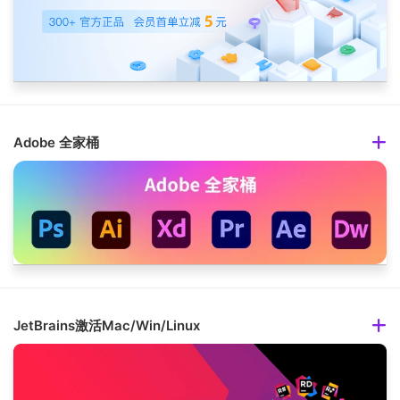
Adobe 全家桶
JetBrains激活Mac/Win/Linux