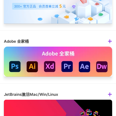
Adobe 全家桶
JetBrains激活Mac/Win/Linux