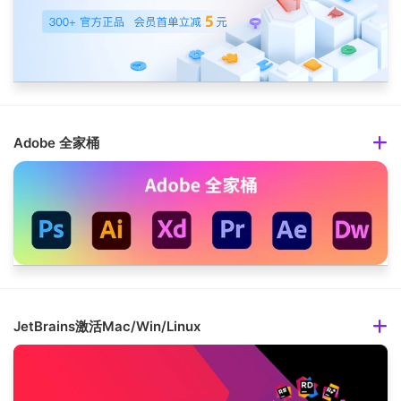
Adobe 全家桶
JetBrains激活Mac/Win/Linux