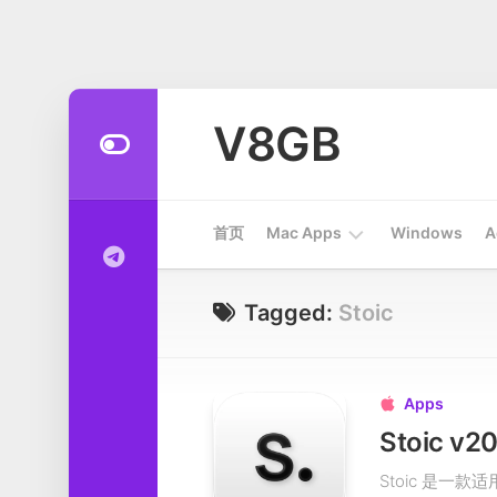
Skip
to
V8GB
content
首页
Mac Apps
Windows
A
Apps
Tagged:
Stoic
开
发
工
Apps

具
系
Stoic 是一款适用
统