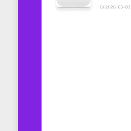
工
2026-05-03
具
图
形
设
计
媒
体
软
件
娱
乐