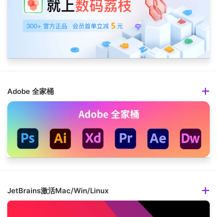
Adobe 全家桶
JetBrains激活Mac/Win/Linux