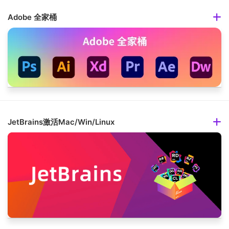
Adobe 全家桶
JetBrains激活Mac/Win/Linux