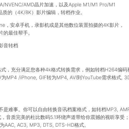
DA/NVENC/AMD晶片加速，以及Apple M1/M1 Pro/M1
流畅，高品质的（4K/8K）影片编辑，转档作业。
hone，安卓手机，录影机或是其他数位装置拍摄的4K影片，
些影片的最佳帮手。
美影音转档
出格式，充分满足您各种4k格式转换需求，例如转档H264编码
P4 /iPhone, GIF转为MP4, AVI到YouTube需求格式, 3
再也不是难事。你可以自由转换音讯档案格式，如转档MP3, AMR
常见格式，音质完美的杜比数码5.1环绕声道带给你震撼的视听享受
 AC3, MP3, DTS, DTS-HD格式。