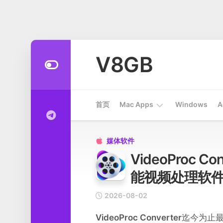
Skip
to
V8GB
content
首页
Mac Apps
Windows
A
Apps
媒体软件

VideoProc Con
开
发
能视频处理软
工
具
2026-08-02
系
VideoProc Converter
迄今为止最
统