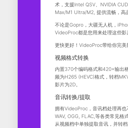
工
术，支援Intel QSV、NVIDIA CU
具
Max/M1 Ultra/M2, 提供
图
不论是Gopro，大疆无人机，iP
形
设
VideoProc都是您用来处理这
计
更快更好！VideoProc带给你完
媒
体
视频格式转换
软
件
内置370个编码格式和420+输
频为H265 (HEVC)格式，转档MKV为M
娱
乐
影片为2D。
音讯转换/提取
拥有VideoProc，音讯档处理
WAV, OGG, FLAC,等各类
从视频档中单独提取音讯，并转档为AAC,