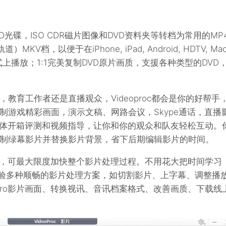
D光碟，ISO CDR磁片图像和DVD资料夹等转档为常用的MP
V档，以便于在iPhone, iPad, Android, HDTV, Mac
置和程式上播放；1:1完美复制DVD原片画质，支援各种类型的DVD
教育工作者还是直播观众，Videoproc都会是你的好帮手
制游戏精彩画面，演示文稿、网路会议，Skype通话，直播
、软体开箱评测和视频指导，让你和你的观众和队友轻松互动。
制绿幕影片并替换影片背景，省下后期编辑影片的时间。
全面支援，可最大限度加快整个影片处理过程。不用花大把时间学习
手，体验多种顺畅的影片处理方案，如切割影片、上字幕、调整播
Pro影片画面、转换视讯、音讯档案格式、改善画质、下载线