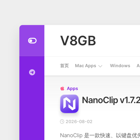
Skip
to
V8GB
content
首页
Mac Apps
Windows
A
Apps
Apps

NanoClip v
开
发
工
具
2026-08-02
系
NanoClip 是一款快速、以
统