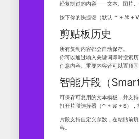
经复制过的内容——文本、图片、
工
具
按下你的快捷键（默认
⌃ + ⌘ + V
图
形
剪贴板历史
设
计
所有复制内容都会自动保存。
媒
你可以通过输入关键词即时搜索历
体
任意内容。重要内容还可以置顶固
软
件
智能片段（Smart 
娱
乐
可保存可复用的文本模板，并支持
打开片段选择器（
⌃ + ⌘ + S
），
片段支持自定义参数，在粘贴前填
容。