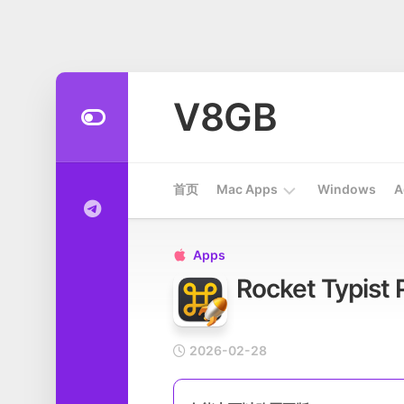
Skip
to
V8GB
content
首页
Mac Apps
Windows
A
Apps
Apps

Rocket Typi
开
发
工
具
2026-02-28
系
统