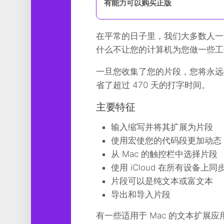
有能力可以购买正版
工
具
在平常的日子里，我们大多数人一
图
形
什么不让您的计算机为您做一些工作呢？
设
计
一旦您收集了您的片段，您将永远不
省了超过 470 天的打字时间。
媒
体
主要特征
软
件
输入缩写并将其扩展为片段
娱
使用宏使您的代码段更加动态
乐
从 Mac 的触控栏中选择片段
使用 iCloud 在所有设备上
片段可以是纯文本或富文本
导出和导入片段
有一些适用于 Mac 的文本扩