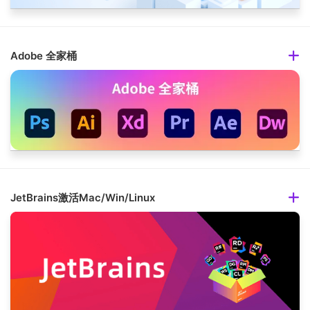
Adobe 全家桶
JetBrains激活Mac/Win/Linux