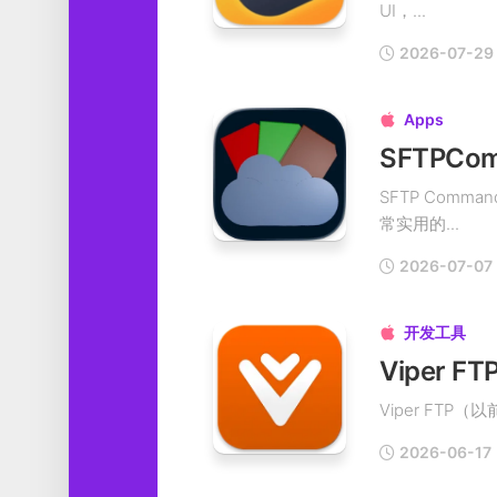
UI，...
工
具
2026-07-29
图
形
Apps

设
计
SFTPCo
媒
SFTP Com
体
常实用的...
软
件
2026-07-07
娱
乐
开发工具

Viper FTP
2026-06-17