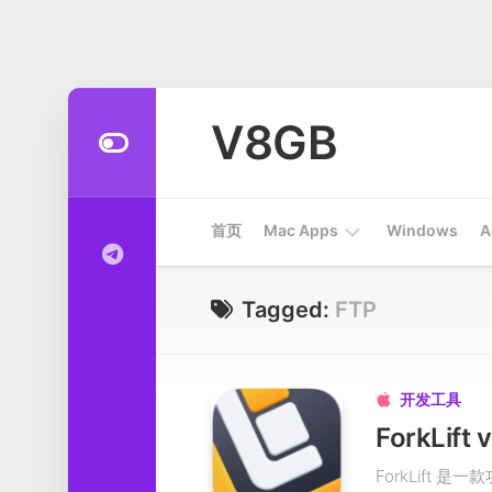
Skip
to
V8GB
content
首页
Mac Apps
Windows
A
Apps
Tagged:
FTP
开
发
工
开发工具

具
ForkLi
系
ForkLift
统