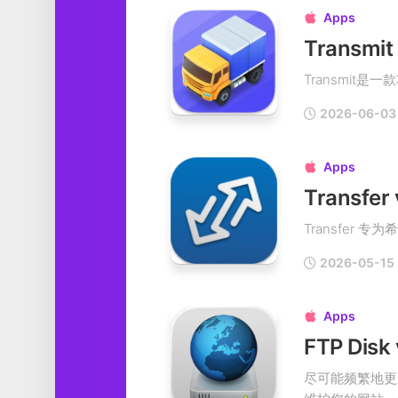
Apps

Transmit是
2026-06-03
Apps

Transfe
Transfer 专
2026-05-15
Apps

FTP Dis
尽可能频繁地更