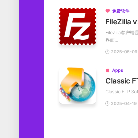
免费软件

FileZil
FileZilla
界面...
2025-05-09
Apps

Classic 
Classic FTP
2025-04-19