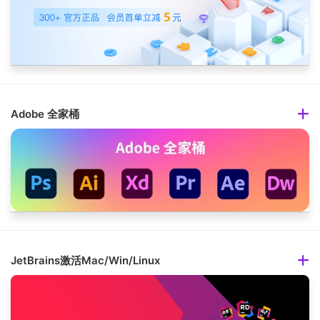
Adobe 全家桶
JetBrains激活Mac/Win/Linux