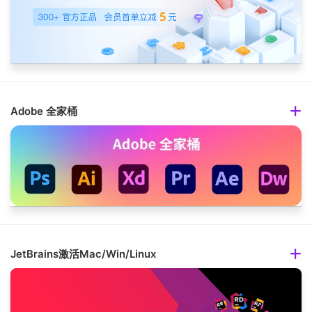
Adobe 全家桶
JetBrains激活Mac/Win/Linux