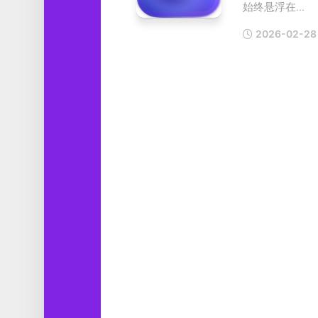
始终悬浮在...
工
具
2026-02-28
图
形
设
计
媒
体
软
件
娱
乐