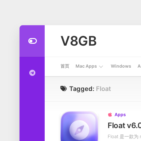
Skip
to
V8GB
content
首页
Mac Apps
Windows
A
Apps
Tagged:
Float
开
发
工
Apps

具
Float 
系
Float 是一
统