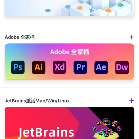
Adobe 全家桶
JetBrains激活Mac/Win/Linux