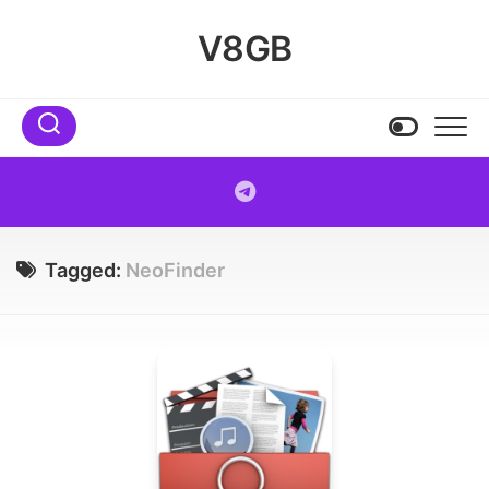
Skip
to
V8GB
content
Tagged:
NeoFinder