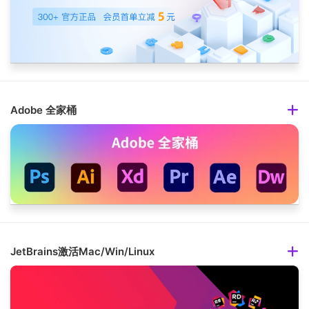
Adobe 全家桶
JetBrains激活Mac/Win/Linux