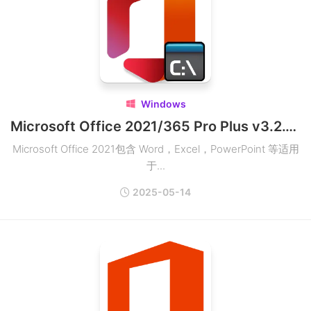
Windows

Microsoft Office 2021/365 Pro Plus v3.2.0 Win Online Installer专业版激活工具下载
Microsoft Office 2021包含 Word，Excel，PowerPoint 等适用
于...
2025-05-14