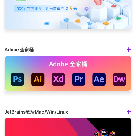
Adobe 全家桶
JetBrains激活Mac/Win/Linux