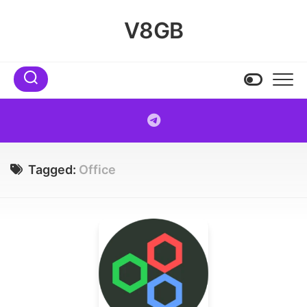
Skip
to
V8GB
content
Tagged:
Office