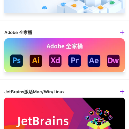
Adobe 全家桶
JetBrains激活Mac/Win/Linux