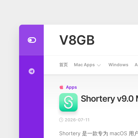
Skip
to
V8GB
content
首页
Mac Apps
Windows
A
Apps
Apps

Shortery v
开
发
工
具
2026-07-11
系
Shortery 是一款专为 mac
统