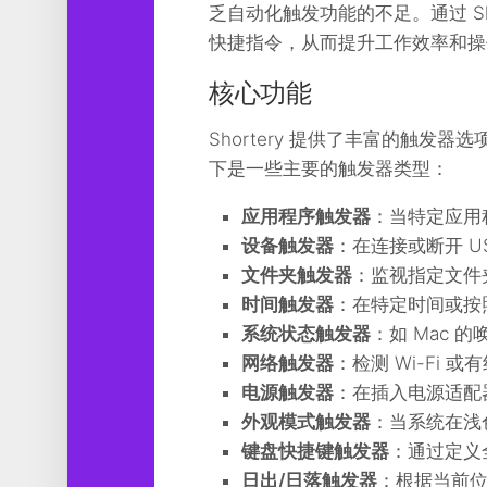
乏自动化触发功能的不足。通过 S
工
具
快捷指令，从而提升工作效率和操
图
核心功能
形
设
Shortery 提供了丰富的触
计
下是一些主要的触发器类型：
媒
体
应用程序触发器
：当特定应用
软
设备触发器
：在连接或断开 
件
文件夹触发器
：监视指定文件
娱
时间触发器
：在特定时间或按
乐
系统状态触发器
：如 Mac
网络触发器
：检测 Wi-Fi
电源触发器
：在插入电源适配
外观模式触发器
：当系统在浅
键盘快捷键触发器
：通过定义
日出/日落触发器
：根据当前