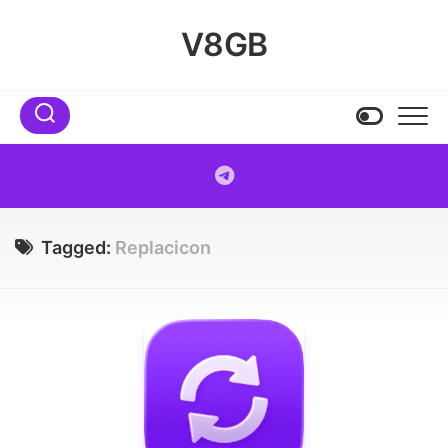
Skip
to
V8GB
content
Tagged:
Replacicon