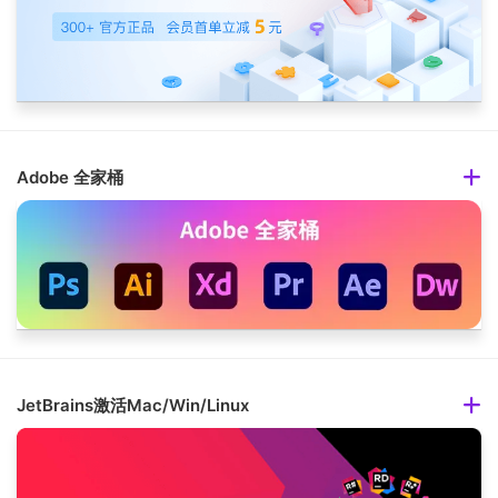
Adobe 全家桶
JetBrains激活Mac/Win/Linux