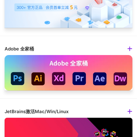
Adobe 全家桶
JetBrains激活Mac/Win/Linux