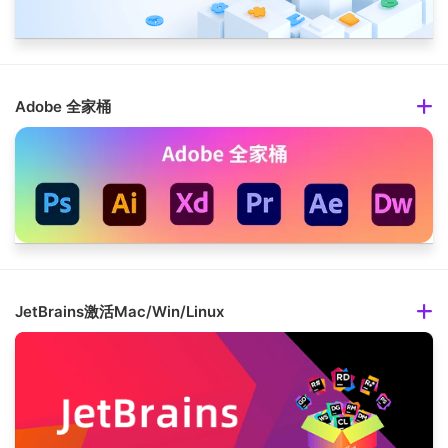
Adobe 全家桶
JetBrains激活Mac/Win/Linux