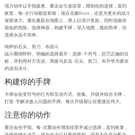
强力动作让手指疲惫。重击会引发痉挛，限制你的选择，直到
恢复，每-次行动都是权衡：现在击败Boss，还是为更长的战斗
保留体力。腐化蔓延在地图上，诱人以强力奖励，同时扭曲你
面临的危险。选择神器，构建手牌，深入地图，规则简单，但
选择永远不简单。
纯粹的石头、剪刀、布战斗
战斗围绕即时、明确的选择展开：选择-个符号，惩罚正确的目
标，并利用对方失误。诱敌与反击-石头、剪刀、布升华为紧张
的连击决斗。
构建你的手牌
卡牌会改变符号的行为和互动方式。收集、升级并组合卡牌，
打造-手解决敌人问题的手牌。每次升级都让你更接近伟大。
注意你的动作
重击会伤手指。每-次重动作增加痉挛并减少选择，直到恢复，
迫使你做出决定：现在全力以赴赢得胜利，还是为生存分配力