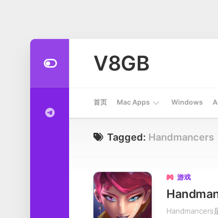
Skip
to
V8GB
content
首页
Mac Apps
Windows
A
Apps
Tagged:
Handmancers
开
发
工
游戏

具
Handma
系
Handmancer
统