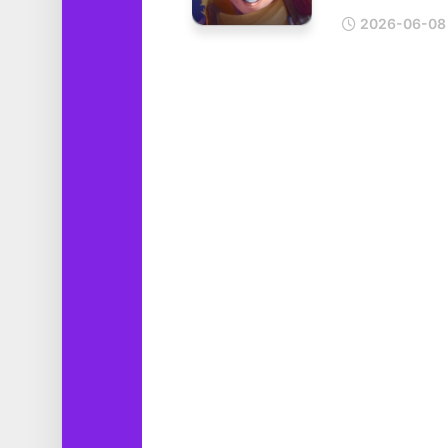
工
2026-06-08
具
图
形
设
计
媒
体
软
件
娱
乐