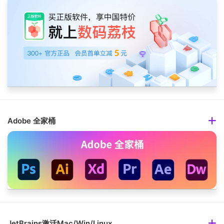
Adobe 全家桶
JetBrains激活Mac/Win/Linux