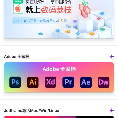
Adobe 全家桶
JetBrains激活Mac/Win/Linux