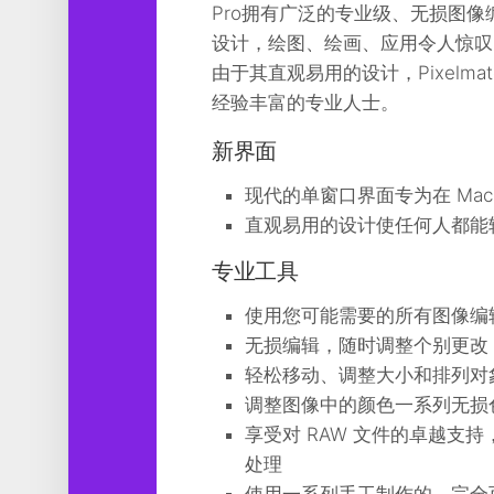
Pro拥有广泛的专业级、无损图
工
具
设计，绘图、绘画、应用令人惊叹
由于其直观易用的设计，Pixelm
图
经验丰富的专业人士。
形
设
计
新界面
媒
现代的单窗口界面专为在 Ma
体
直观易用的设计使任何人都能
软
件
专业工具
娱
使用您可能需要的所有图像编
乐
无损编辑，随时调整个别更改
轻松移动、调整大小和排列对
调整图像中的颜色一系列无损
享受对 RAW 文件的卓越支持，直
处理