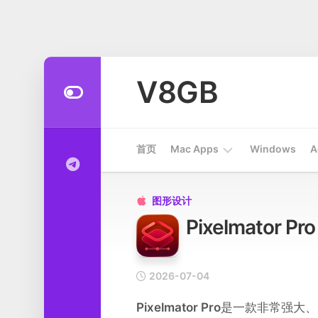
Skip
to
V8GB
content
首页
Mac Apps
Windows
A
Apps
图形设计

Pixelmator
开
发
工
具
2026-07-04
系
Pixelmator Pro
是一款非常强大、美
统