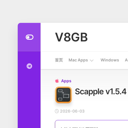
Skip
to
V8GB
content
首页
Mac Apps
Windows
A
Apps
Apps

Scapple v
开
发
工
具
2026-06-03
系
统