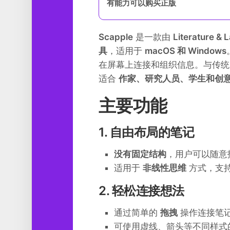
有能力可以购买正版
工
具
Scapple
是一款由
Literature & L
图
形
具
，适用于
macOS 和 Windows
设
在屏幕上连接和组织信息。与传统的
计
适合
作家、研究人员、学生和创
媒
体
主要功能
软
件
1. 自由布局的笔记
娱
乐
没有固定结构
，用户可以随意
适用于
非线性思维
方式，支
2. 轻松连接想法
通过简单的
拖拽
操作连接笔
可使用虚线、箭头等不同样式