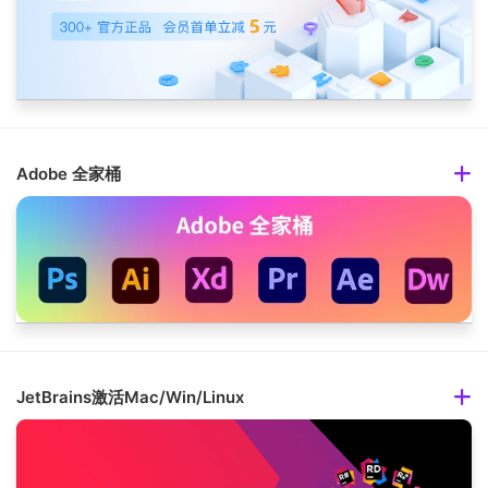
Adobe 全家桶
JetBrains激活Mac/Win/Linux