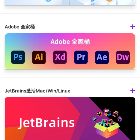
Adobe 全家桶
JetBrains激活Mac/Win/Linux