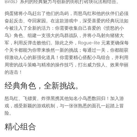
Birds》系列的经典魅力与创新的街机打砖块玩法相结合。
捣蛋猪将小鸟赶出了他们的岛屿，而怒鸟红和他的伙伴们必须
奋起反击、夺回家园。在这款游戏中，深受喜爱的经典玩法如
今被注入了全新的活力：你需要收集自己喜爱的《愤怒的小
鸟》角色、组建一支强大的鸟群战队，并将小鸟射向猪猪大
军，利用反弹击败他们。除此之外，Rogue-lite 元素更确保每
个关卡都能为你带来焕然一新的挑战；每通过一关，你都能获
得激动人心的新强化道具！你需要精心搭配小鸟组合，并利用
周密的战斗策略与精准的操作技巧，打出威力惊人、效果华丽
的连击！
经典角色，全新挑战。
怒鸟红、飞镖黄、炸弹黑携其他知名小鸟悉数回归！加入游
戏，感受新颖的游戏机制，与一张张熟悉的面孔一起踏上冒
险。
精心组合