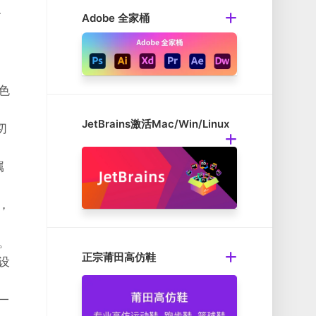
织
Adobe 全家桶
色
JetBrains激活Mac/Win/Linux
切
属
，
。
正宗莆田高仿鞋
设
一