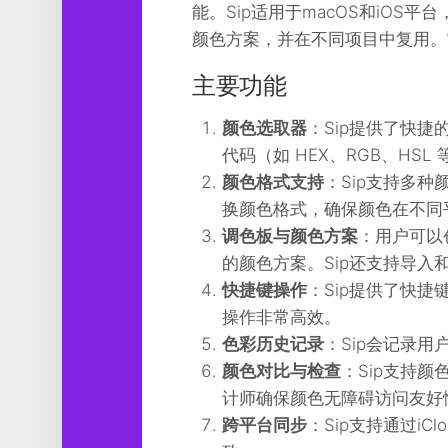
能。Sip适用于macOS和iO
工
具
颜色方案，并在不同项目中复用。
图
主要功能
形
设
颜色选取器
：Sip提供了快
计
代码（如 HEX、RGB、HS
媒
颜色格式支持
：Sip支持多种
体
换颜色格式，确保颜色在不同
软
件
调色板与颜色方案
：用户可以
的颜色方案。Sip还支持导
娱
快捷键操作
：Sip提供了快
乐
操作非常高效。
色彩历史记录
：Sip会记录
颜色对比与检查
：Sip支持
计师确保颜色无障碍访问友好
跨平台同步
：Sip支持通过i