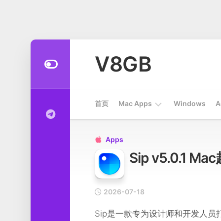
Skip
to
V8GB
content
首页
Mac Apps
Windows
A
Apps
Apps

Sip v5.0.1
开
发
工
具
2026-07-18
系
Sip是一款专为设计师和开发人
统