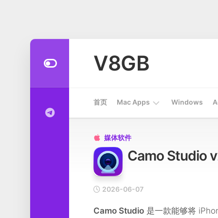
Skip
to
V8GB
content
首页
Mac Apps
Windows
A
Apps
媒体软件

Camo Studi
开
发
工
具
2026-06-07
系
Camo Studio
是一款能够将 iPho
统