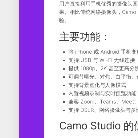
用户直接利用手机优秀的摄像头画质，
工
具
果。相比传统网络摄像头，Cam
验。
图
形
主要功能：
设
计
将 iPhone 或 Android
媒
体
支持 USB 与 Wi-Fi 无线连接
软
提供 1080p、2K 甚至更高
件
可调节曝光、对焦、白平衡、
娱
支持背景虚化与人像模式
乐
内置视频录制与实时预览功能
兼容 Zoom、Teams、Meet
支持 DSLR、网络摄像头与
Camo Studio