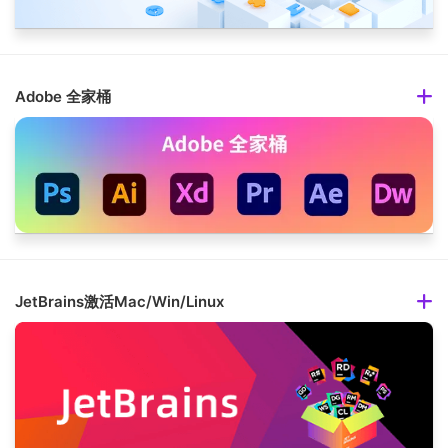
Adobe 全家桶
JetBrains激活Mac/Win/Linux