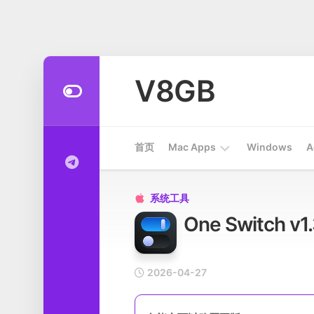
Skip
to
V8GB
content
首页
Mac Apps
Windows
A
Apps
系统工具

One Switch
开
发
工
具
2026-04-27
系
统