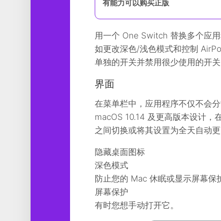
有能力可以购买正版
工
具
用一个 One Switch 替换多
图
形
如更改深色/浅色模式和控制 Air
设
单独的开关并禁用很少使用的开关
计
界面
媒
体
在菜单栏中，应用程序不仅不会分散注
软
件
macOS 10.14 及更高版本
之间切换或将其设置为全天自动更
娱
乐
隐藏桌面图标
深色模式
防止您的 Mac 休眠或显示屏幕保
屏幕保护
有时您想手动打开它。