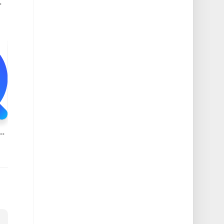
代码提取工具破解版
rch全平台截屏OCR搜索翻译以图搜图贴图录屏