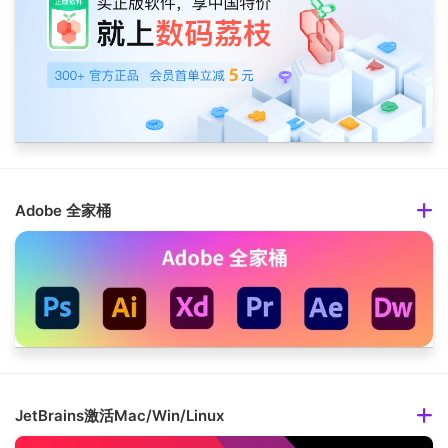
Adobe 全家桶
JetBrains激活Mac/Win/Linux