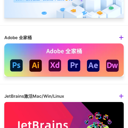
Adobe 全家桶
JetBrains激活Mac/Win/Linux