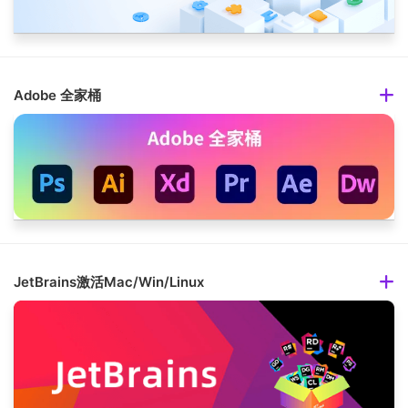
Adobe 全家桶
JetBrains激活Mac/Win/Linux