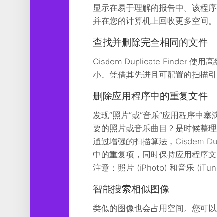
工
显示在易于理解的报告中。该程序确
具
并在您的计算机上回收更多空间。
图
查找并删除完全相同的文件
形
设
Cisdem Duplicate Fi
计
小。凭借其先进且可配置的扫描引
媒
体
删除应用程序中的重复文件
软
件
发现“照片”或“音乐”应用程序中
要的照片或音乐曲目？是时候整理
娱
通过增强的扫描算法，Cisdem Duplic
乐
中的重复项，同时保持应用程序文
注意：照片 (iPhoto) 和音乐 (iTu
智能搜索相似图像
类似的图像也会占用空间。您可以使用 C