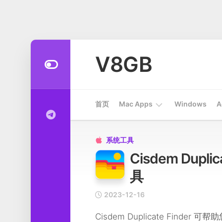
Skip
to
V8GB
content
首页
Mac Apps
Windows
A
Apps
系统工具

Cisdem Dupl
开
发
具
工
具
2023-12-16
系
Cisdem Duplicate Fi
统