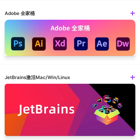
Adobe 全家桶
JetBrains激活Mac/Win/Linux