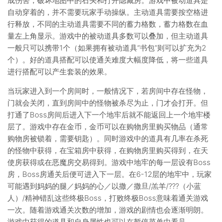
成伤害，破坏地图中的石头和打开隐藏房。游戏中被动道具是
自动穿着的，并不需要玩家手动操纵。主动道具需要按空格进
行释放，不同的主动道具需要不同的蓄力格数，蓄力格数在血
量左上角显示。游戏中的被动道具多数可以叠加，但主动道具
一般只可以携带1个（如果拥有被动道具“书包”则可以扩充为2
个）。好的道具搭配可以使通关难度大幅度降低，将一些道具
进行搭配可以产生套装的效果。
当玩家进入到一个房间时，一般情况下，若房间中存在怪物，
门就会关闭，直到房间中的怪物被杀尽为止，门才会打开。但
打通了Boss房间后进入下一个地牢后就不能返回上一个地牢楼
层了。游戏中存在金币，金币可以在购物房里购买物品（通常
购物房被锁着，需要钥匙）。同时游戏中的道具有几率在杀死
的怪物中获得，在宝箱房中获得，在购物房里购买得到，在天
使房获得或在恶魔房交易得到。游戏中地牢的每一层设有Boss
房，Boss房通关后便可进入下一层。在6-12层的地牢中，玩家
可能遇到妈妈的腿／妈妈的心／以撒／撒旦/羔羊/???（小蓝
人）/精神错乱这些终极Boss，打败终极Boss意味着通关游戏
一次。随着游戏通关次数的增加，游戏的剧情也会逐渐明朗。
游戏中获得的道具和自身属性也可以在暂停菜单中看见。