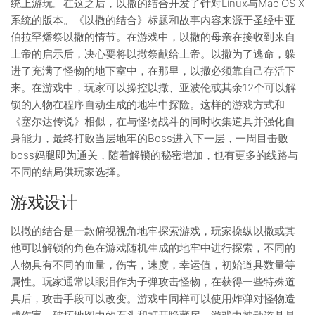
统上游玩。在这之后，以撒的结合开发了针对Linux与Mac OS X
系统的版本。《以撒的结合》标题和故事内容来源于圣经中亚
伯拉罕燔祭以撒的情节。在游戏中，以撒的母亲在接收到来自
上帝的启示后，决心要将以撒祭献给上帝。以撒为了逃命，躲
进了充满了怪物的地下室中，在那里，以撒必须靠自己存活下
来。在游戏中，玩家可以操控以撒、亚波伦或其余12个可以解
锁的人物在程序自动生成的地牢中探险。这样的游戏方式和
《塞尔达传说》相似，在与怪物战斗的同时收集道具并强化自
身能力，最终打败当层地牢的Boss进入下一层，一周目击败
boss妈腿即为通关，随着解锁的秘密增加，也有更多的线路与
不同的结局供玩家选择。
游戏设计
以撒的结合是一款俯视视角地牢探索游戏，玩家操纵以撒或其
他可以解锁的角色在游戏随机生成的地牢中进行探索，不同的
人物具有不同的血量，伤害，速度，幸运值，初始道具数量等
属性。玩家通常以眼泪作为子弹攻击怪物，在获得一些特殊道
具后，攻击手段可以改变。游戏中同样可以使用炸弹对怪物造