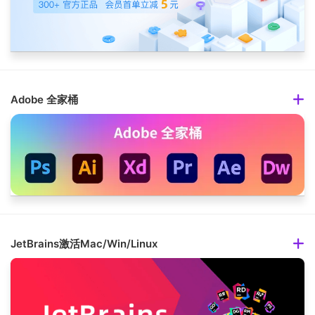
Adobe 全家桶
JetBrains激活Mac/Win/Linux