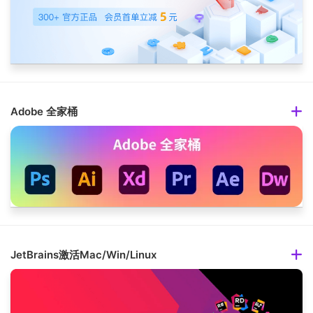
Adobe 全家桶
JetBrains激活Mac/Win/Linux