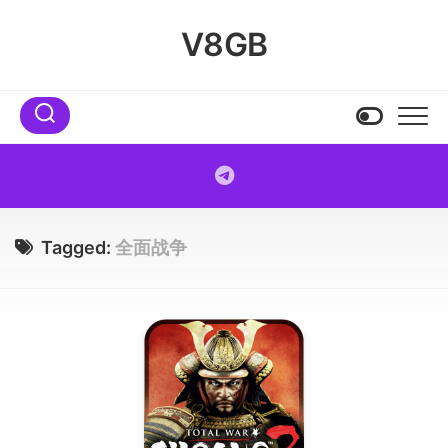
Skip
to
V8GB
content
Tagged:
全面战争