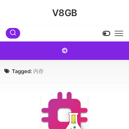
Skip
to
V8GB
content
Tagged:
内存