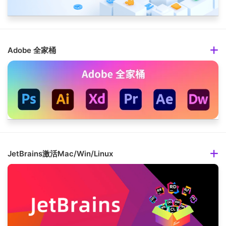
Adobe 全家桶
JetBrains激活Mac/Win/Linux