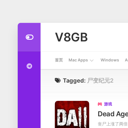
Skip
to
V8GB
content
首页
Mac Apps
Windows
A
Apps
Tagged:
尸变纪元2
开
发
工
游戏

具
Dead A
系
丧尸上涨了两倍！通
统