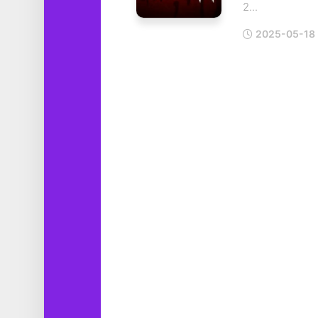
2...
工
具
2025-05-18
图
形
设
计
媒
体
软
件
娱
乐