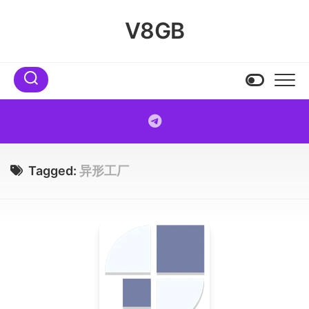
Skip
to
V8GB
content
Tagged:
异形工厂