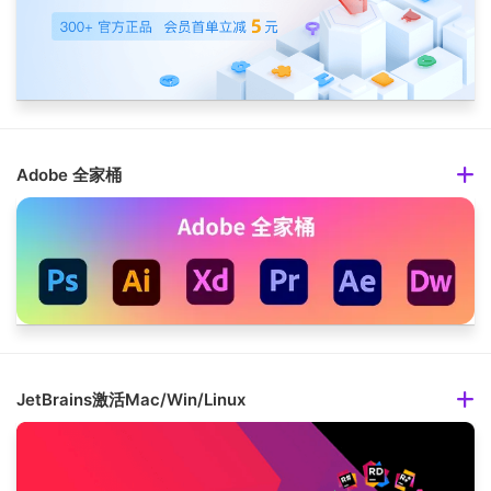
Adobe 全家桶
JetBrains激活Mac/Win/Linux