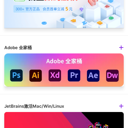
Adobe 全家桶
JetBrains激活Mac/Win/Linux