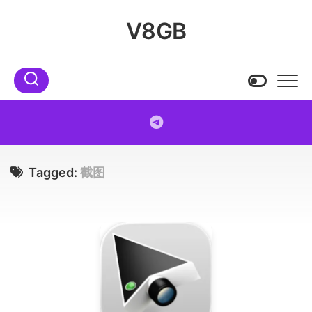
Skip
to
V8GB
content
Tagged:
截图