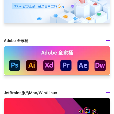
Adobe 全家桶
JetBrains激活Mac/Win/Linux