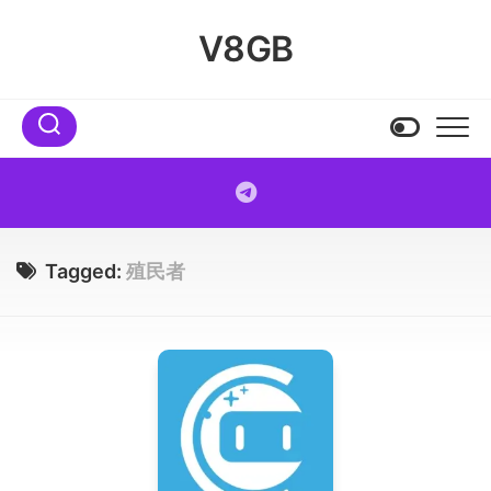
Skip
to
V8GB
content
Tagged:
殖民者