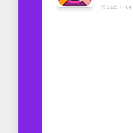
工
2025-11-04
具
图
形
设
计
媒
体
软
件
娱
乐