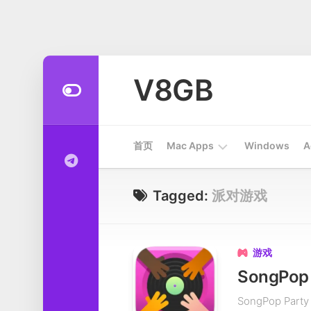
Skip
to
V8GB
content
首页
Mac Apps
Windows
A
Apps
Tagged:
派对游戏
开
发
工
游戏

具
SongPo
系
SongPop Pa
统